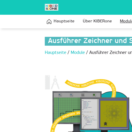
Hauptseite
Über KIBERone
Modul
Ausführer Zeichner und S
Hauptseite
/
Module
/
Ausführer Zeichner un