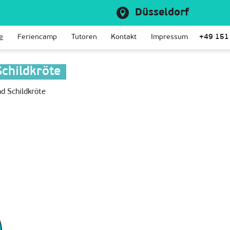
Düsseldorf
e
Feriencamp
Tutoren
Kontakt
Impressum
+49 151
childkröte
d Schildkröte