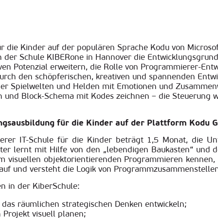
r die Kinder auf der populären Sprache Kodu von Microsof
n der Schule KIBERone in Hannover die Entwicklungsgrund
en Potenzial erweitern, die Rolle von Programmierer-Entwic
 durch den schöpferischen, kreativen und spannenden Entw
 der Spielwelten und Helden mit Emotionen und Zusamme
en und Block-Schema mit Kodes zeichnen – die Steuerung 
sausbildung für die Kinder auf der Plattform Kodu 
er IT-Schule für die Kinder beträgt 1,5 Monat, die U
ter lernt mit Hilfe von den „lebendigen Baukasten“ und de
 visuellen objektorientierenden Programmieren kennen, 
uf und versteht die Logik von Programmzusammenstellen 
n in der KiberSchule:
das räumlichen strategischen Denken entwickeln;
Projekt visuell planen;