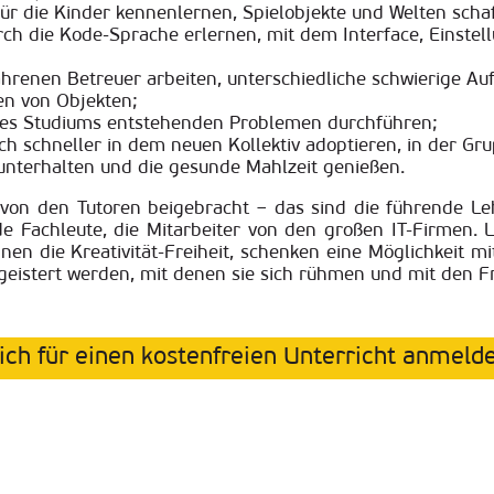
ür die Kinder kennenlernen, Spielobjekte und Welten scha
 die Kode-Sprache erlernen, mit dem Interface, Einstell
hrenen Betreuer arbeiten, unterschiedliche schwierige Auf
n von Objekten;
des Studiums entstehenden Problemen durchführen;
ich schneller in dem neuen Kollektiv adoptieren, in der Gr
nterhalten und die gesunde Mahlzeit genießen.
on den Tutoren beigebracht – das sind die führende L
nde Fachleute, die Mitarbeiter von den großen IT-Firmen. 
hnen die Kreativität-Freiheit, schenken eine Möglichkeit m
eistert werden, mit denen sie sich rühmen und mit den F
ich für einen kostenfreien Unterricht anmeld