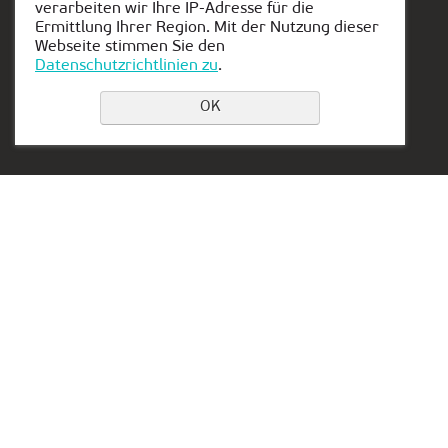
verarbeiten wir Ihre IP-Adresse für die
Ermittlung Ihrer Region. Mit der Nutzung dieser
Webseite stimmen Sie den
Datenschutzrichtlinien zu
.
Einen Platz buchen
OK
Privacy Policy
Kontakt:
Vertretung in Serbien:
+49 151 50851341
Aleksandra Stamboliskog
13a
duesseldorf@kiber-one.com
Belgrade, Serbia
Niederlassungen in
Düsseldorf
Vertretung in den VAE:
Lake Tower, Mazaya
Business Center AA1, floor
36
Dubai, Jumeirah
Working hours