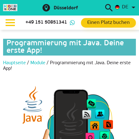
DE
Düsseldorf
Einen Platz buchen
+49 151 50851341
Programmierung mit Java. Deine
erste App!
Hauptseite
/
Module
/
Programmierung mit Java. Deine erste
App!