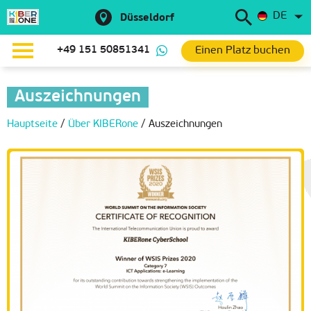
DE
Düsseldorf
Einen Platz buchen
+49 151 50851341
Auszeichnungen
Hauptseite
/
Über KIBERone
/
Auszeichnungen