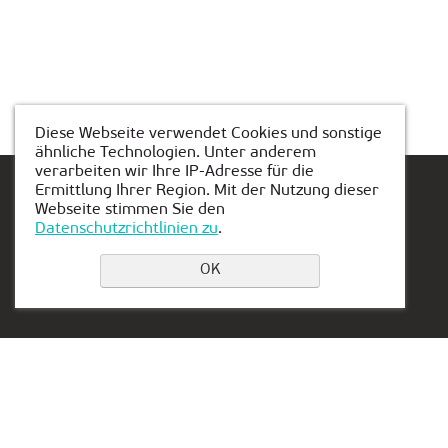
Diese Webseite verwendet Cookies und sonstige
ähnliche Technologien. Unter anderem
verarbeiten wir Ihre IP-Adresse für die
Ermittlung Ihrer Region. Mit der Nutzung dieser
Webseite stimmen Sie den
Datenschutzrichtlinien zu
.
Einen Platz buchen
OK
Privacy Policy
Kontakt:
Vertretung in Serbien:
+49 151 50851341
Aleksandra Stamboliskog
13a
duesseldorf@kiber-one.com
Belgrade, Serbia
Niederlassungen in
Düsseldorf