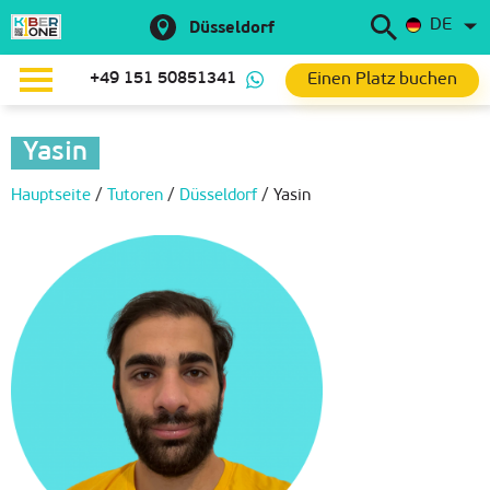
DE
Düsseldorf
Einen Platz buchen
+49 151 50851341
Yasin
Hauptseite
/
Tutoren
/
Düsseldorf
/
Yasin