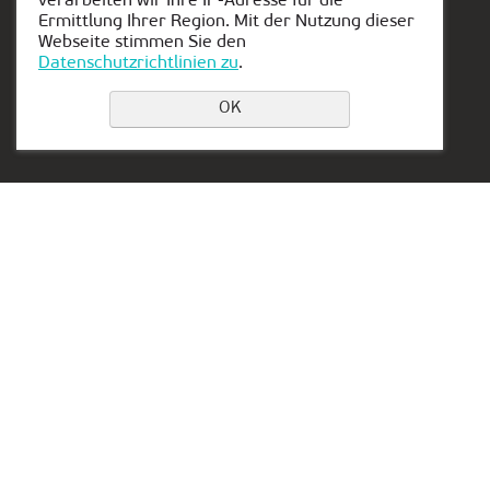
verarbeiten wir Ihre IP-Adresse für die
Ermittlung Ihrer Region. Mit der Nutzung dieser
Webseite stimmen Sie den
Datenschutzrichtlinien zu
.
Einen Platz buchen
OK
Privacy Policy
Kontakt:
Vertretung in Serbien:
+49 151 50851341
Aleksandra Stamboliskog
13a
duesseldorf@kiber-one.com
Belgrade, Serbia
Niederlassungen in
Düsseldorf
Vertretung in den VAE:
Lake Tower, Mazaya
Business Center AA1, floor
36
Dubai, Jumeirah
Working hours