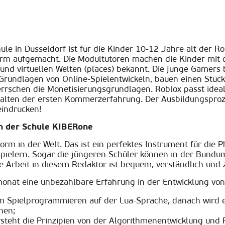
ule in Düsseldorf
ist für die Kinder 10-12 Jahre alt der R
form aufgemacht. Die Modultutoren machen die Kinder mit 
 und virtuellen Welten (places) bekannt. Die junge Gamer
e Grundlagen von Online-Spielentwickeln, bauen einen Stü
rrschen die Monetisierungsgrundlagen. Roblox passt ideal
lten der ersten Kommerzerfahrung. Der Ausbildungsprozes
eindrucken!
in der Schule KIBERone
tform in der Welt. Das ist ein perfektes Instrument für die
pielern. Sogar die jüngeren Schüler können in der Bundu
e Arbeit in diesem Redaktor ist bequem, verständlich und z
onat eine unbezahlbare Erfahrung in der Entwicklung von
m Spielprogrammieren auf der Lua-Sprache, danach wird es
hen;
rsteht die Prinzipien von der Algorithmenentwicklung und 