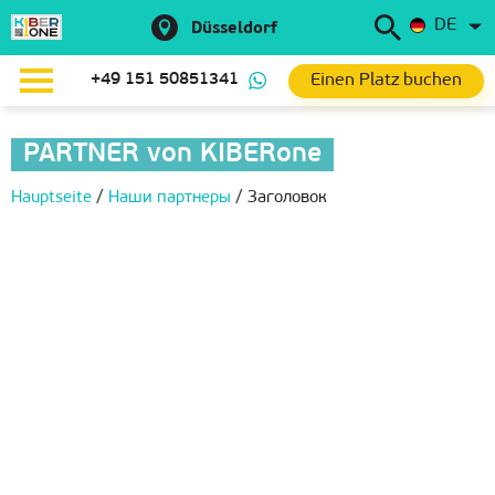
DE
Düsseldorf
Einen Platz buchen
+49 151 50851341
PARTNER von KIBERone
Hauptseite
/
Наши партнеры
/
Заголовок