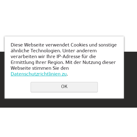
Diese Webseite verwendet Cookies und sonstige
ähnliche Technologien. Unter anderem
verarbeiten wir Ihre IP-Adresse für die
Ermittlung Ihrer Region. Mit der Nutzung dieser
Webseite stimmen Sie den
Datenschutzrichtlinien zu
.
Einen Platz buchen
OK
Privacy Policy
Kontakt:
Vertretung in Serbien:
+49 151 50851341
Aleksandra Stamboliskog
13a
duesseldorf@kiber-one.com
Belgrade, Serbia
Niederlassungen in